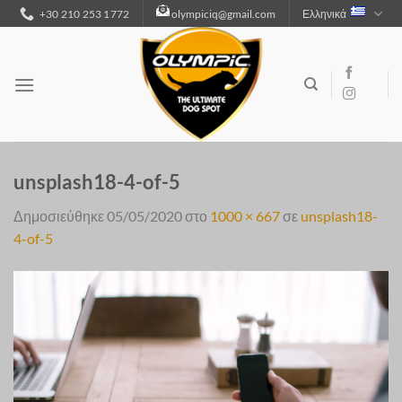
Μετάβαση
+30 210 253 1772
olympiciq@gmail.com
Ελληνικά
στο
περιεχόμενο
unsplash18-4-of-5
Δημοσιεύθηκε
05/05/2020
στο
1000 × 667
σε
unsplash18-
4-of-5