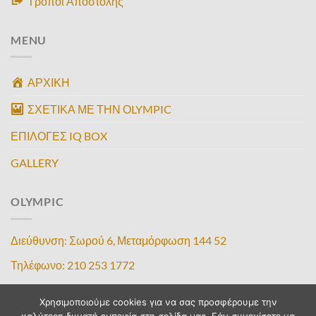
Τρόποι Αποστολής
MENU
ΑΡΧΙΚΗ
ΣΧΕΤΙΚΑ ΜΕ ΤΗΝ ΟLYMPIC
ΕΠΙΛΟΓΕΣ IQ BOX
GALLERY
OLYMPIC
Διεύθυνση: Σωρού 6, Μεταμόρφωση 144 52
Τηλέφωνο: 210 253 1772
Κινητό: 6987000093
Χρησιμοποιούμε cookies για να σας προσφέρουμε την
E-mail: olympiciq@gmail.com – info@olympicdogs.gr