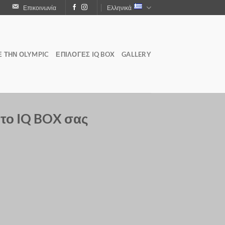
Επικοινωνία
Ελληνικά
Ε ΤΗΝ ΟLYMPIC
ΕΠΙΛΟΓΕΣ IQ BOX
GALLERY
ε το IQ BOX σας