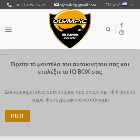
Μετάβαση
+30 210 253 1772
olympiciq@gmail.com
Ελληνικά
στο
περιεχόμενο
Βρείτε το μοντέλο του αυτοκινήτου σας και
επιλέξτε το IQ BOX σας
Δουλεύουμε πάνω σε ένα εύρος προιόντων της Mini αυτό το
καιρό. Φωτογραφικό υλικό σύντομα
ΠΙΣΩ