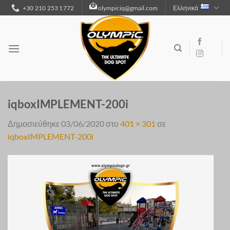
Μετάβαση
+30 210 253 1772
olympiciq@gmail.com
Ελληνικά
στο
περιεχόμενο
iqboxIMPLEMENT-200i
Δημοσιεύθηκε
03/06/2020
στο
401 × 301
σε
iqboxIMPLEMENT-200i