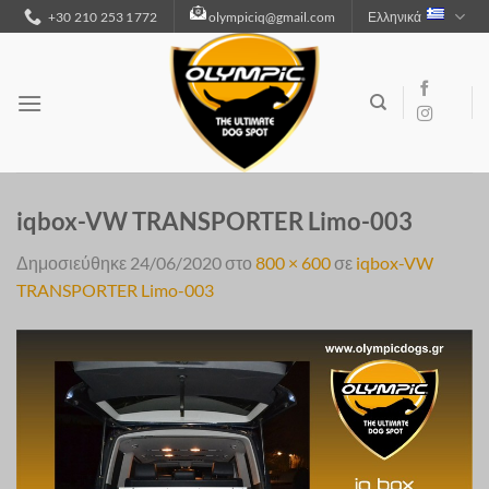
Μετάβαση
+30 210 253 1772
olympiciq@gmail.com
Ελληνικά
στο
περιεχόμενο
iqbox-VW TRANSPORTER Limo-003
Δημοσιεύθηκε
24/06/2020
στο
800 × 600
σε
iqbox-VW
TRANSPORTER Limo-003