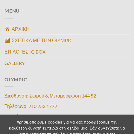
MENU
ΑΡΧΙΚΗ
ΣΧΕΤΙΚΑ ΜΕ ΤΗΝ ΟLYMPIC
ΕΠΙΛΟΓΕΣ IQ BOX
GALLERY
OLYMPIC
Διεύθυνση: Σωρού 6, Μεταμόρφωση 144 52
Τηλέφωνο: 210 253 1772
Κινητό: 6987000093
Χρησιμοποιούμε cookies για να σας προσφέρουμε την
E-mail: olympiciq@gmail.com – info@olympicdogs.gr
καλύτερη δυνατή εμπειρία στη σελίδα μας. Εάν συνεχίσετε να