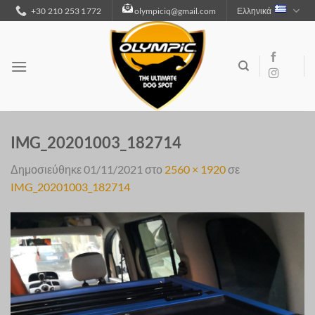
Μετάβαση
+30 210 253 1772
olympiciq@gmail.com
Ελληνικά
στο
περιεχόμενο
IMG_20201003_182714
Δημοσιεύθηκε
01/11/2021
στο
2560 × 1920
σε
IMG_20201003_182714