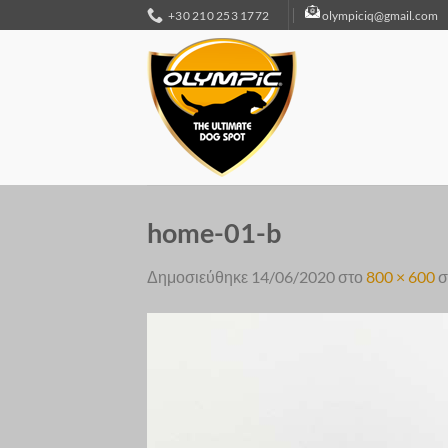
Μετάβαση
+30 210 253 1772
olympiciq@gmail.com
στο
περιεχόμενο
home-01-b
Δημοσιεύθηκε
14/06/2020
στο
800 × 600
σ