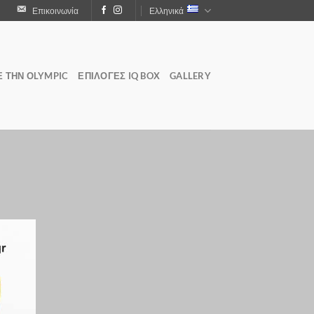
Επικοινωνία
Ελληνικά
Ε ΤΗΝ ΟLYMPIC
ΕΠΙΛΟΓΕΣ IQ BOX
GALLERY