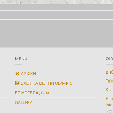
MENU
OL
Διε
ΑΡΧΙΚΗ
Τηλ
ΣΧΕΤΙΚΑ ΜΕ ΤΗΝ ΟLYMPIC
Κιν
ΕΠΙΛΟΓΕΣ IQ BOX
E-m
GALLERY
inf