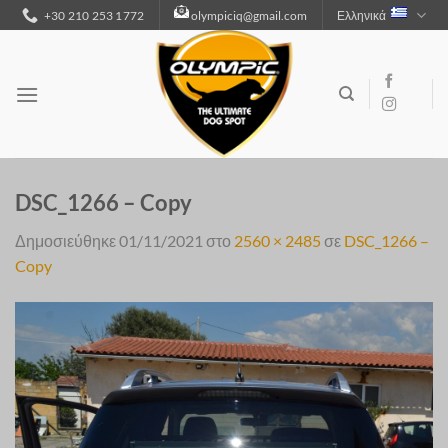
Μετάβαση
+30 210 253 1772
olympiciq@gmail.com
Ελληνικά
στο
περιεχόμενο
DSC_1266 – Copy
Δημοσιεύθηκε
01/11/2021
στο
2560 × 2485
σε
DSC_1266 –
Copy