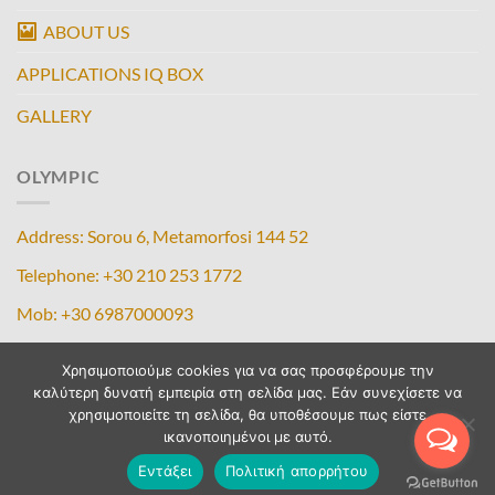
ABOUT US
APPLICATIONS IQ BOX
GALLERY
OLYMPIC
Address: Sorou 6, Metamorfosi 144 52
Telephone: +30 210 253 1772
Mob: +30 6987000093
Email: olympiciq@gmail.com – info@olympicdogs.gr
Χρησιμοποιούμε cookies για να σας προσφέρουμε την
καλύτερη δυνατή εμπειρία στη σελίδα μας. Εάν συνεχίσετε να
χρησιμοποιείτε τη σελίδα, θα υποθέσουμε πως είστε
ικανοποιημένοι με αυτό.
Εντάξει
Πολιτική απορρήτου
Copyright 2026 ©
ALFA-WEB.gr by Marketup Media