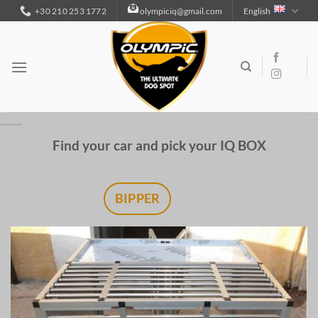
Skip
+30 210 253 1772
olympiciq@gmail.com
English
to
content
Find your car and pick your IQ BOX
BIPPER